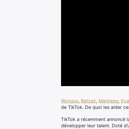
Wonguy
,
Batzair
,
Marinesg
,
Eva
de TikTok. De quoi les aider ces
TikTok a récemment annoncé la
développer leur talent. Doté d’