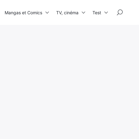
×
Mangas et Comics
TV, cinéma
Test