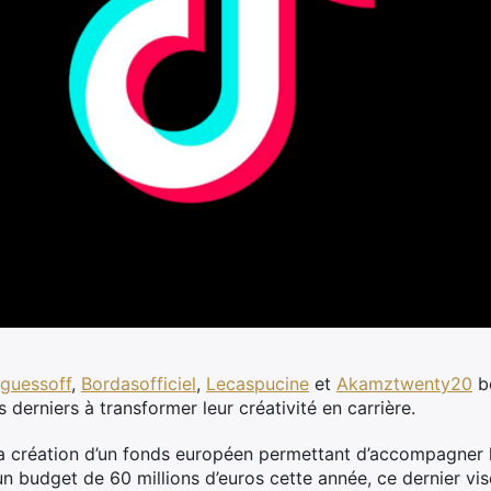
guessoff
,
Bordasofficiel
,
Lecaspucine
et
Akamztwenty20
bé
 derniers à transformer leur créativité en carrière.
 création d’un fonds européen permettant d’accompagner le
un budget de 60 millions d’euros cette année, ce dernier vis