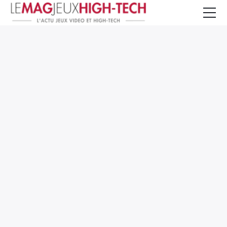
Jeux Vidéo
PC et Hardware
Smartphone et Tablettes
High-Tech
Mangas et Comics
TV, cinéma
Test