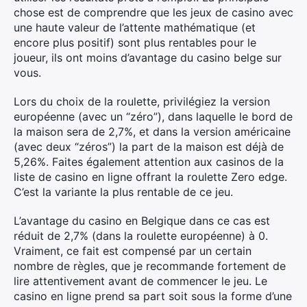
chose est de comprendre que les jeux de casino avec
une haute valeur de l’attente mathématique (et
encore plus positif) sont plus rentables pour le
joueur, ils ont moins d’avantage du casino belge sur
vous.
Lors du choix de la roulette, privilégiez la version
européenne (avec un “zéro”), dans laquelle le bord de
la maison sera de 2,7%, et dans la version américaine
(avec deux “zéros”) la part de la maison est déjà de
5,26%. Faites également attention aux casinos de la
liste de casino en ligne offrant la roulette Zero edge.
C’est la variante la plus rentable de ce jeu.
L’avantage du casino en Belgique dans ce cas est
réduit de 2,7% (dans la roulette européenne) à 0.
Vraiment, ce fait est compensé par un certain
nombre de règles, que je recommande fortement de
lire attentivement avant de commencer le jeu. Le
casino en ligne prend sa part soit sous la forme d’une