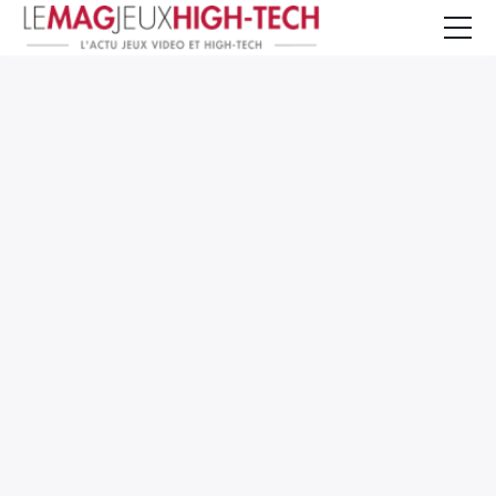
Jeux Vidéo
PC et Hardware
Smartphone et Tablettes
High-Tech
Mangas et Comics
TV, cinéma
Test