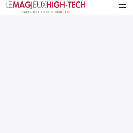
Jeux Vidéo
PC et Hardware
Smartphone et Tablettes
High-Tech
Mangas et Comics
TV, cinéma
Test