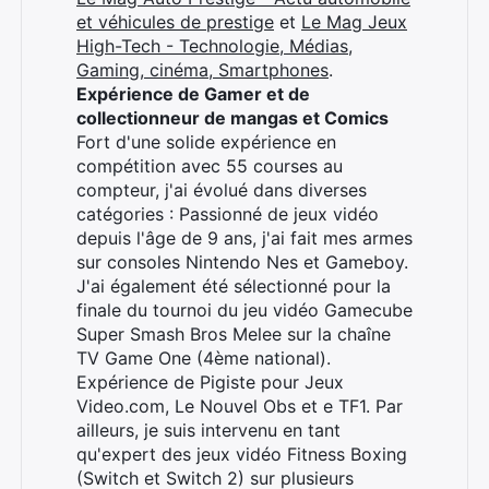
et véhicules de prestige
et
Le Mag Jeux
High-Tech - Technologie, Médias,
Gaming, cinéma, Smartphones
.
Expérience de Gamer et de
collectionneur de mangas et Comics
Fort d'une solide expérience en
compétition avec 55 courses au
compteur, j'ai évolué dans diverses
catégories : Passionné de jeux vidéo
depuis l'âge de 9 ans, j'ai fait mes armes
sur consoles Nintendo Nes et Gameboy.
J'ai également été sélectionné pour la
finale du tournoi du jeu vidéo Gamecube
Rechercher
Super Smash Bros Melee sur la chaîne
:
TV Game One (4ème national).
Expérience de Pigiste pour Jeux
Video.com, Le Nouvel Obs et e TF1. Par
ailleurs, je suis intervenu en tant
qu'expert des jeux vidéo Fitness Boxing
(Switch et Switch 2) sur plusieurs