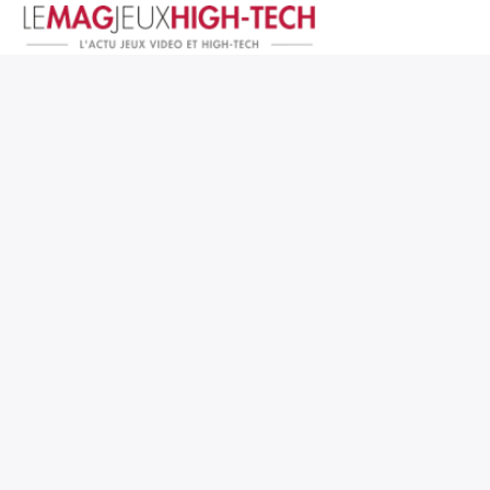
Jeux Vidéo
PC et Hardware
Smartphone et Tablettes
High-Tech
Mangas et Comics
TV, cinéma
Test