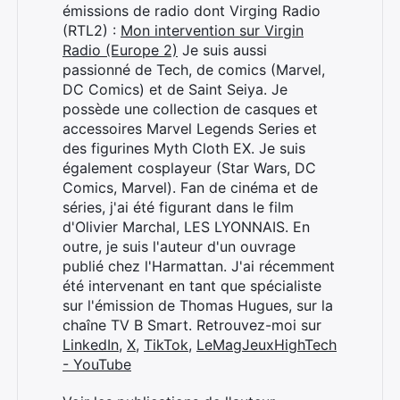
émissions de radio dont Virging Radio
(RTL2) :
Mon intervention sur Virgin
Radio (Europe 2)
Je suis aussi
passionné de Tech, de comics (Marvel,
DC Comics) et de Saint Seiya. Je
possède une collection de casques et
accessoires Marvel Legends Series et
des figurines Myth Cloth EX. Je suis
également cosplayeur (Star Wars, DC
Comics, Marvel). Fan de cinéma et de
séries, j'ai été figurant dans le film
d'Olivier Marchal, LES LYONNAIS. En
outre, je suis l'auteur d'un ouvrage
publié chez l'Harmattan. J'ai récemment
été intervenant en tant que spécialiste
sur l'émission de Thomas Hugues, sur la
chaîne TV B Smart. Retrouvez-moi sur
LinkedIn
,
X
,
TikTok
,
LeMagJeuxHighTech
- YouTube