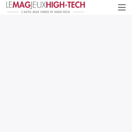
Jeux Vidéo
PC et Hardware
Smartphone et Tablettes
High-Tech
Mangas et Comics
TV, cinéma
Test