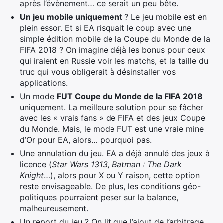
après l’évènement… ce serait un peu bête.
Un jeu mobile uniquement
? Le jeu mobile est en
plein essor. Et si EA risquait le coup avec une
simple édition mobile de la Coupe du Monde de la
FIFA 2018 ? On imagine déjà les bonus pour ceux
qui iraient en Russie voir les matchs, et la taille du
×
truc qui vous obligerait à désinstaller vos
applications.
Un mode
FUT Coupe du Monde de la FIFA 2018
uniquement. La meilleure solution pour se fâcher
avec les « vrais fans » de FIFA et des jeux Coupe
Rechercher
du Monde. Mais, le mode FUT est une vraie mine
:
d’Or pour EA, alors… pourquoi pas.
Une annulation du jeu. EA a déjà annulé des jeux à
licence (
Star Wars 1313, Batman : The Dark
Knight
…), alors pour X ou Y raison, cette option
reste envisageable. De plus, les conditions géo-
politiques pourraient peser sur la balance,
malheureusement.
Un report du jeu ? On lit que l’ajout de l’arbitrage