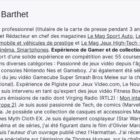
 Barthet
professionnel (titulaire de la carte de presse pendant 3 ans
 et Rédacteur en chef des magazines
Le Mag Sport Auto
,
L
mobile et véhicules de prestige
et
Le Mag Jeux High-Tech -
cinéma, Smartphones
.
Expérience de Gamer et de collecti
rt d'une solide expérience en compétition avec 55 courses
s diverses catégories : Passionné de jeux vidéo depuis l'âge
 consoles Nintendo Nes et Gameboy. J'ai également été séle
i du jeu vidéo Gamecube Super Smash Bros Melee sur la 
ional). Expérience de Pigiste pour Jeux Video.com, Le Nouv
je suis intervenu en tant qu'expert des jeux vidéo Fitness B
eurs émissions de radio dont Virging Radio (RTL2) :
Mon inte
rope 2)
Je suis aussi passionné de Tech, de comics (Marve
ya. Je possède une collection de casques et accessoires Ma
ines Myth Cloth EX. Je suis également cosplayeur (Star War
éma et de séries, j'ai été figurant dans le film d'Olivier M
suis l'auteur d'un ouvrage publié chez l'Harmattan. J'ai ré
ue spécialiste sur l'émission de Thomas Hugues, sur la chaî