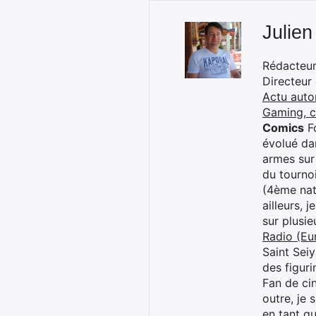
Julien
Rédacteur 
Directeur
Actu auto
Gaming, 
Comics
Fo
évolué dan
armes sur
du tourno
(4ème nat
ailleurs, 
sur plusi
Radio (Eu
Saint Sei
des figur
Fan de cin
outre, je 
en tant q