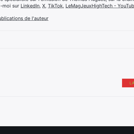
z-moi sur
LinkedIn
,
X
,
TikTok
,
LeMagJeuxHighTech - YouTu
ublications de l'auteur
L