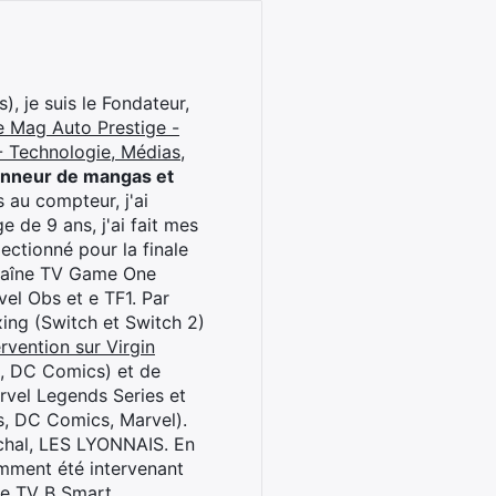
), je suis le Fondateur,
e Mag Auto Prestige -
 Technologie, Médias,
onneur de mangas et
 au compteur, j'ai
 de 9 ans, j'ai fait mes
ctionné pour la finale
chaîne TV Game One
el Obs et e TF1. Par
oxing (Switch et Switch 2)
rvention sur Virgin
l, DC Comics) et de
rvel Legends Series et
s, DC Comics, Marvel).
archal, LES LYONNAIS. En
cemment été intervenant
ne TV B Smart.