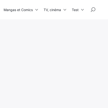
×
Mangas et Comics
TV, cinéma
Test