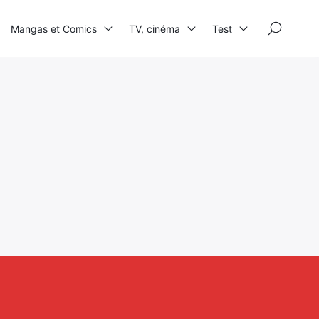
×
Mangas et Comics
TV, cinéma
Test