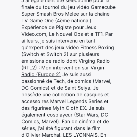
J'ai également été sélectionné pour la
finale du tournoi du jeu vidéo Gamecube
Super Smash Bros Melee sur la chaîne
TV Game One (4ème national).
Expérience de Pigiste pour Jeux
Video.com, Le Nouvel Obs et e TF1. Par
Rechercher
ailleurs, je suis intervenu en tant
:
qu'expert des jeux vidéo Fitness Boxing
(Switch et Switch 2) sur plusieurs
émissions de radio dont Virging Radio
(RTL2) :
Mon intervention sur Virgin
Radio (Europe 2)
Je suis aussi
passionné de Tech, de comics (Marvel,
DC Comics) et de Saint Seiya. Je
possède une collection de casques et
accessoires Marvel Legends Series et
des figurines Myth Cloth EX. Je suis
également cosplayeur (Star Wars, DC
Comics, Marvel). Fan de cinéma et de
séries, j'ai été figurant dans le film
d'Olivier Marchal, LES LYONNAIS. En