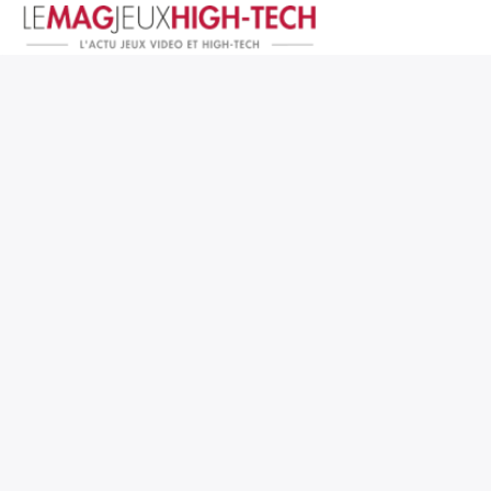
Jeux Vidéo
PC et Hardware
Smartphone et Tablettes
High-Tech
Mangas et Comics
TV, cinéma
Test