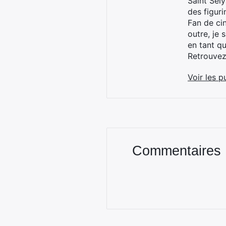
Saint Sei
des figur
Fan de cin
outre, je 
en tant q
Retrouve
Voir les p
Commentaires