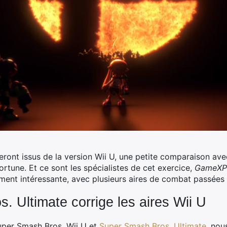
eront issus de la version Wii U, une petite comparaison av
ortune.
Et ce sont les spécialistes de cet exercice,
GameXPl
ment intéressante, avec plusieurs aires de combat passées a
 Ultimate corrige les aires Wii U
uper Smash Bros. Wii U et
Super Smash Bros. Ultimate
, nou