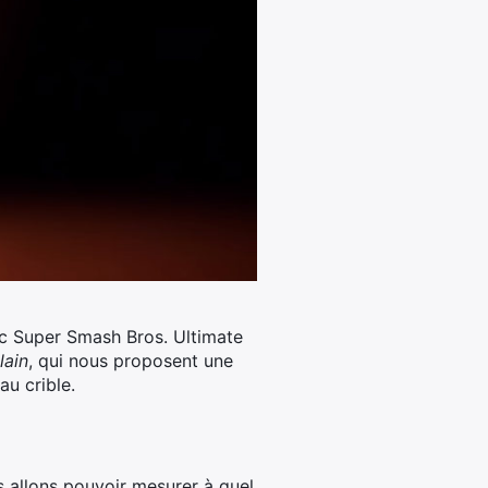
ec Super Smash Bros. Ultimate
ain
, qui nous proposent une
u crible.
s allons pouvoir mesurer à quel