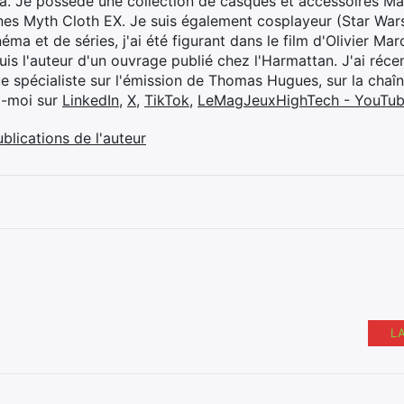
ya. Je possède une collection de casques et accessoires Ma
ines Myth Cloth EX. Je suis également cosplayeur (Star War
éma et de séries, j'ai été figurant dans le film d'Olivier M
suis l'auteur d'un ouvrage publié chez l'Harmattan. J'ai ré
ue spécialiste sur l'émission de Thomas Hugues, sur la chaî
z-moi sur
LinkedIn
,
X
,
TikTok
,
LeMagJeuxHighTech - YouTu
ublications de l'auteur
L