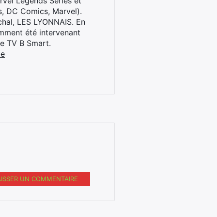
rvel Legends Series et
s, DC Comics, Marvel).
archal, LES LYONNAIS. En
cemment été intervenant
ne TV B Smart.
be
AISSER UN COMMENTAIRE