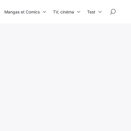
×
Mangas et Comics
TV, cinéma
Test