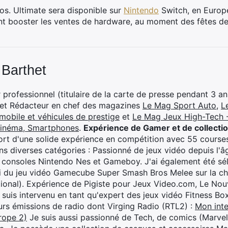
s. Ultimate sera disponible sur
Nintendo
Switch, en Europe
ent booster les ventes de hardware, au moment des fêtes de 
 Barthet
professionnel (titulaire de la carte de presse pendant 3 ans
 et Rédacteur en chef des magazines
Le Mag Sport Auto
,
L
mobile et véhicules de prestige
et
Le Mag Jeux High-Tech -
cinéma, Smartphones
.
Expérience de Gamer et de collecti
rt d'une solide expérience en compétition avec 55 courses
s diverses catégories : Passionné de jeux vidéo depuis l'âge
 consoles Nintendo Nes et Gameboy. J'ai également été séle
i du jeu vidéo Gamecube Super Smash Bros Melee sur la 
ional). Expérience de Pigiste pour Jeux Video.com, Le Nouv
je suis intervenu en tant qu'expert des jeux vidéo Fitness B
eurs émissions de radio dont Virging Radio (RTL2) :
Mon inte
rope 2)
Je suis aussi passionné de Tech, de comics (Marve