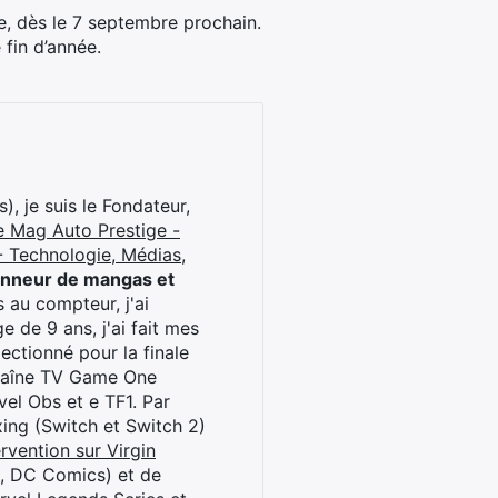
, dès le 7 septembre prochain.
fin d’année.
), je suis le Fondateur,
e Mag Auto Prestige -
 Technologie, Médias,
onneur de mangas et
 au compteur, j'ai
 de 9 ans, j'ai fait mes
ctionné pour la finale
chaîne TV Game One
el Obs et e TF1. Par
oxing (Switch et Switch 2)
rvention sur Virgin
l, DC Comics) et de