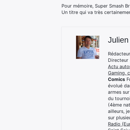
Pour mémoire, Super Smash Bro
Un titre qui va très certainem
Julien
Rédacteur 
Directeur
Actu auto
Gaming, 
Comics
Fo
évolué dan
armes sur
du tourno
(4ème nat
ailleurs, 
sur plusi
Radio (Eu