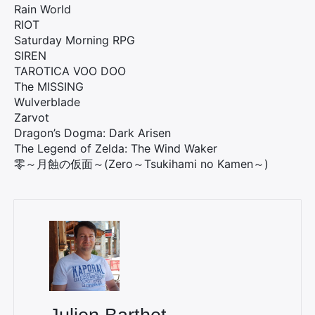
Rain World
RIOT
Saturday Morning RPG
SIREN
TAROTICA VOO DOO
The MISSING
Wulverblade
Zarvot
Dragon’s Dogma: Dark Arisen
The Legend of Zelda: The Wind Waker
零～月蝕の仮面～(Zero～Tsukihami no Kamen～)