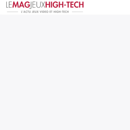
Jeux Vidéo
PC et Hardware
Smartphone et Tablettes
High-Tech
Mangas et Comics
TV, cinéma
Test