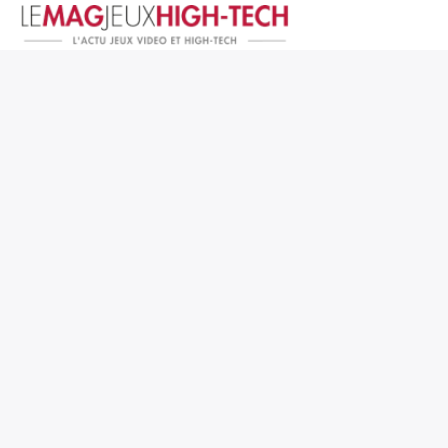
Jeux Vidéo
PC et Hardware
Smartphone et Tablettes
High-Tech
Mangas et Comics
TV, cinéma
Test