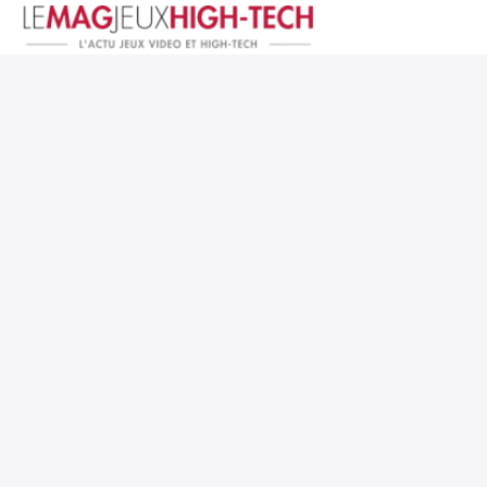
Jeux Vidéo
PC et Hardware
Smartphone et Tablettes
High-Tech
Mangas et Comics
TV, cinéma
Test