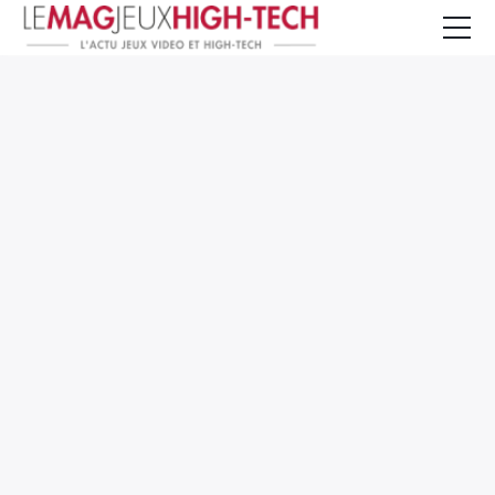
Jeux Vidéo
PC et Hardware
Smartphone et Tablettes
High-Tech
Mangas et Comics
TV, cinéma
Test