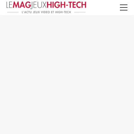
Jeux Vidéo
PC et Hardware
Smartphone et Tablettes
High-Tech
Mangas et Comics
TV, cinéma
Test