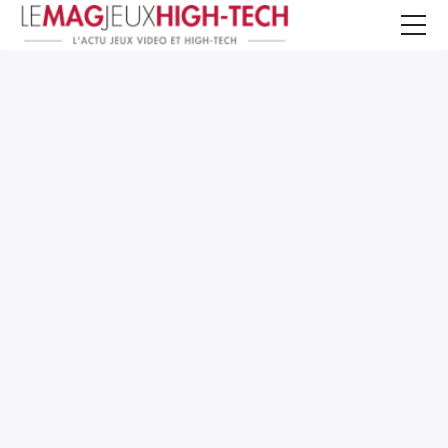
Jeux Vidéo
PC et Hardware
Smartphone et Tablettes
High-Tech
Mangas et Comics
TV, cinéma
Test