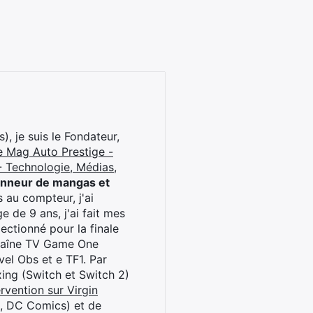
), je suis le Fondateur,
e Mag Auto Prestige -
 Technologie, Médias,
onneur de mangas et
 au compteur, j'ai
 de 9 ans, j'ai fait mes
ctionné pour la finale
chaîne TV Game One
el Obs et e TF1. Par
oxing (Switch et Switch 2)
rvention sur Virgin
l, DC Comics) et de