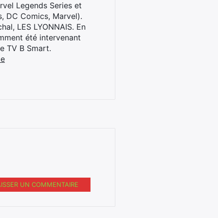
rvel Legends Series et
s, DC Comics, Marvel).
archal, LES LYONNAIS. En
cemment été intervenant
ne TV B Smart.
be
AISSER UN COMMENTAIRE