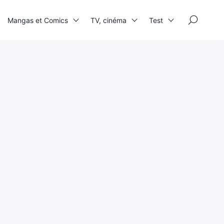
×
Mangas et Comics
TV, cinéma
Test