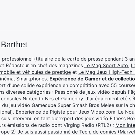
 Barthet
professionnel (titulaire de la carte de presse pendant 3 ans
 et Rédacteur en chef des magazines
Le Mag Sport Auto
,
L
mobile et véhicules de prestige
et
Le Mag Jeux High-Tech -
cinéma, Smartphones
.
Expérience de Gamer et de collecti
rt d'une solide expérience en compétition avec 55 courses
s diverses catégories : Passionné de jeux vidéo depuis l'âge
 consoles Nintendo Nes et Gameboy. J'ai également été séle
i du jeu vidéo Gamecube Super Smash Bros Melee sur la 
ional). Expérience de Pigiste pour Jeux Video.com, Le Nouv
je suis intervenu en tant qu'expert des jeux vidéo Fitness B
eurs émissions de radio dont Virging Radio (RTL2) :
Mon inte
rope 2)
Je suis aussi passionné de Tech, de comics (Marve