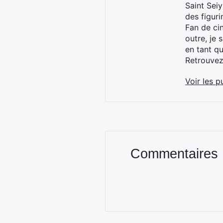
Saint Sei
des figur
Fan de cin
outre, je 
en tant q
Retrouve
Voir les p
Commentaires