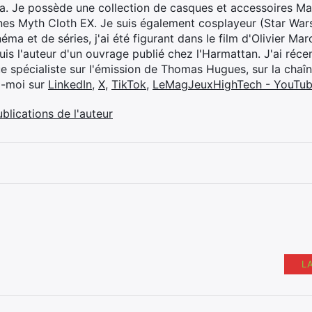
ya. Je possède une collection de casques et accessoires Ma
ines Myth Cloth EX. Je suis également cosplayeur (Star War
éma et de séries, j'ai été figurant dans le film d'Olivier M
suis l'auteur d'un ouvrage publié chez l'Harmattan. J'ai ré
ue spécialiste sur l'émission de Thomas Hugues, sur la chaî
z-moi sur
LinkedIn
,
X
,
TikTok
,
LeMagJeuxHighTech - YouTu
ublications de l'auteur
L