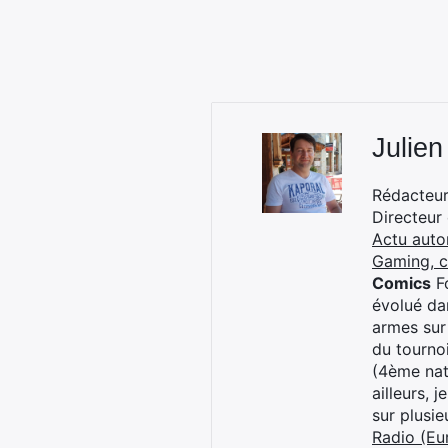
Julien
Rédacteur 
Directeur
Actu auto
Gaming, 
Comics
Fo
évolué dan
armes sur
du tourno
(4ème nat
ailleurs, 
sur plusi
Radio (Eu