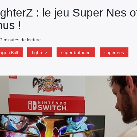
ghterZ : le jeu Super Nes of
nus !
- 2 minutes de lecture
agon Ball
fighterz
super butoden
super nes