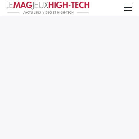
Jeux Vidéo
PC et Hardware
Smartphone et Tablettes
High-Tech
Mangas et Comics
TV, cinéma
Test