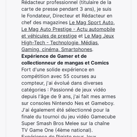
Rédacteur professionnel (titulaire de la
carte de presse pendant 3 ans), je suis
×
le Fondateur, Directeur et Rédacteur en
chef des magazines
Le Mag Sport Auto
,
Le Mag Auto Prestige - Actu automobile
et véhicules de prestige
et
Le Mag Jeux
High-Tech - Technologie, Médias,
Rechercher
Gaming, cinéma, Smartphones
.
:
Expérience de Gamer et de
collectionneur de mangas et Comics
Fort d'une solide expérience en
compétition avec 55 courses au
compteur, j'ai évolué dans diverses
catégories : Passionné de jeux vidéo
depuis l'âge de 9 ans, j'ai fait mes armes
sur consoles Nintendo Nes et Gameboy.
J'ai également été sélectionné pour la
finale du tournoi du jeu vidéo Gamecube
Super Smash Bros Melee sur la chaîne
TV Game One (4ème national).
Expérience de Pigiste pour Jeux