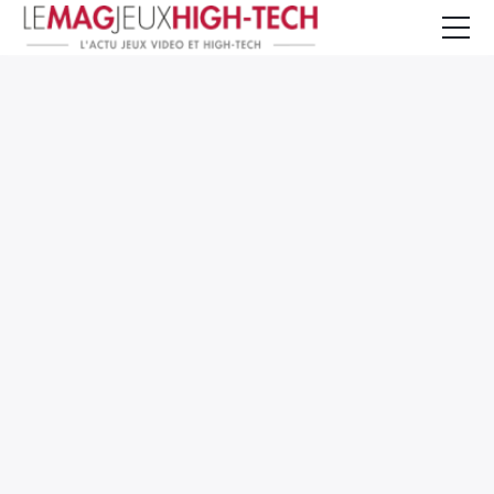
Jeux Vidéo
PC et Hardware
Smartphone et Tablettes
High-Tech
Mangas et Comics
TV, cinéma
Test