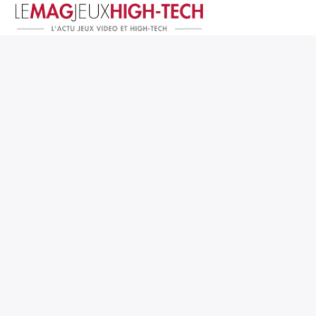
Jeux Vidéo
PC et Hardware
Smartphone et Tablettes
High-Tech
Mangas et Comics
TV, cinéma
Test