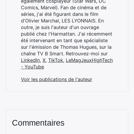
également cosplayeur (Star Wars, DC
Comics, Marvel). Fan de cinéma et de
séries, j'ai été figurant dans le film
d'Olivier Marchal, LES LYONNAIS. En
outre, je suis l'auteur d'un ouvrage
publié chez l'Harmattan. J'ai récemment
été intervenant en tant que spécialiste
sur l'émission de Thomas Hugues, sur la
chaîne TV B Smart. Retrouvez-moi sur
LinkedIn
,
X
,
TikTok
,
LeMagJeuxHighTech
- YouTube
Voir les publications de l'auteur
Commentaires