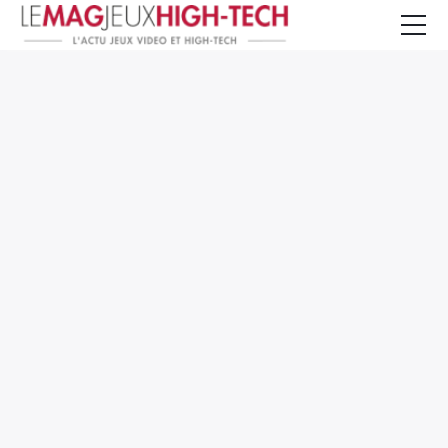
Jeux Vidéo
PC et Hardware
Smartphone et Tablettes
High-Tech
Mangas et Comics
TV, cinéma
Test