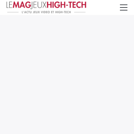
Jeux Vidéo
PC et Hardware
Smartphone et Tablettes
High-Tech
Mangas et Comics
TV, cinéma
Test