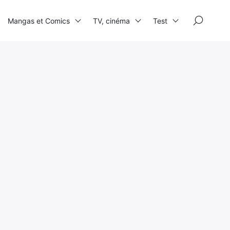
×
Mangas et Comics
TV, cinéma
Test