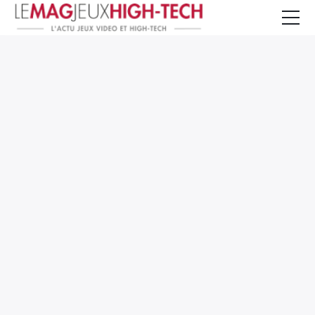
Jeux Vidéo
PC et Hardware
Smartphone et Tablettes
High-Tech
Mangas et Comics
TV, cinéma
Test