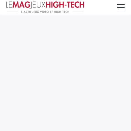
Jeux Vidéo
PC et Hardware
Smartphone et Tablettes
High-Tech
Mangas et Comics
TV, cinéma
Test