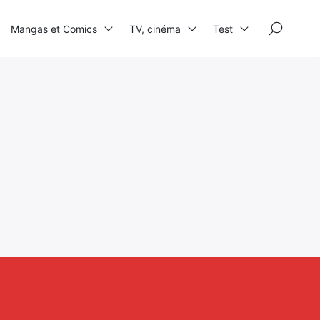
×
Mangas et Comics
TV, cinéma
Test