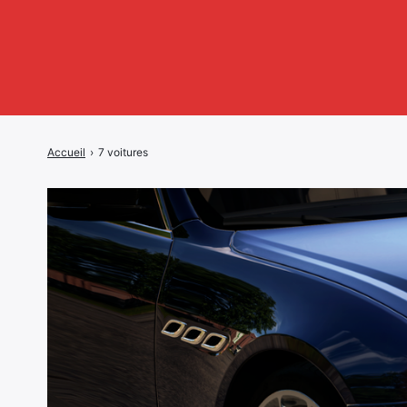
Accueil
›
7 voitures