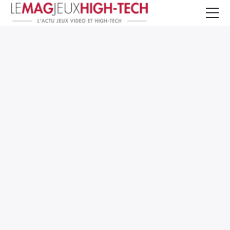
Jeux Vidéo
PC et Hardware
Smartphone et Tablettes
High-Tech
Mangas et Comics
TV, cinéma
Test