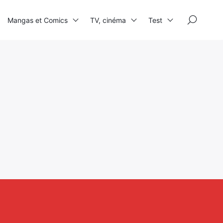
×
Mangas et Comics
TV, cinéma
Test