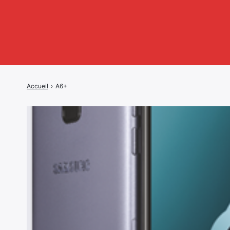
Accueil
›
A6+