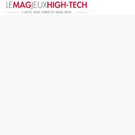
Jeux Vidéo
PC et Hardware
Smartphone et Tablettes
High-Tech
Mangas et Comics
TV, cinéma
Test