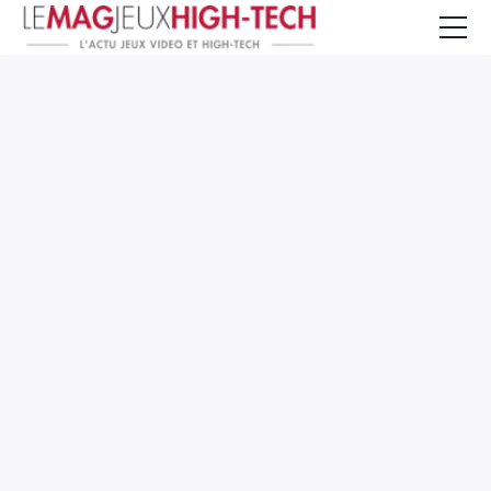
Jeux Vidéo
PC et Hardware
Smartphone et Tablettes
High-Tech
Mangas et Comics
TV, cinéma
Test