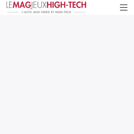
Jeux Vidéo
PC et Hardware
Smartphone et Tablettes
High-Tech
Mangas et Comics
TV, cinéma
Test