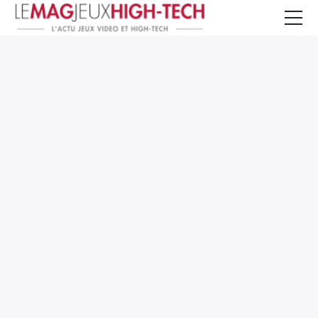
Jeux Vidéo
PC et Hardware
Smartphone et Tablettes
High-Tech
Mangas et Comics
TV, cinéma
Test