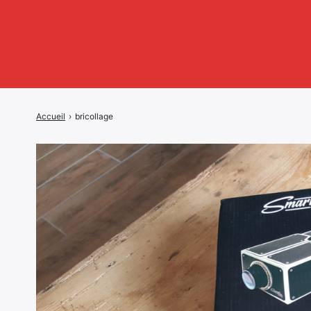
Accueil
›
bricollage