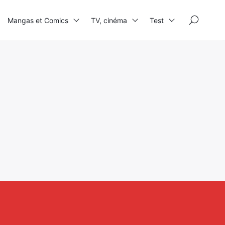
×
Mangas et Comics
TV, cinéma
Test