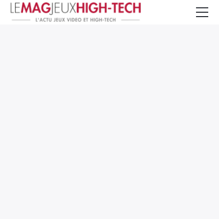
Jeux Vidéo
PC et Hardware
Smartphone et Tablettes
High-Tech
Mangas et Comics
TV, cinéma
Test