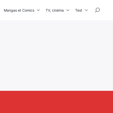
×
Mangas et Comics
TV, cinéma
Test