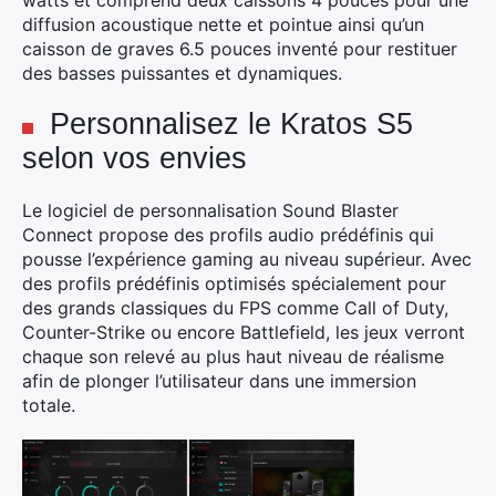
watts et comprend deux caissons 4 pouces pour une
diffusion acoustique nette et pointue ainsi qu’un
caisson de graves 6.5 pouces inventé pour restituer
des basses puissantes et dynamiques.
Personnalisez le Kratos S5
selon vos envies
×
Le logiciel de personnalisation Sound Blaster
Connect propose des profils audio prédéfinis qui
pousse l’expérience gaming au niveau supérieur. Avec
des profils prédéfinis optimisés spécialement pour
Rechercher
des grands classiques du FPS comme Call of Duty,
:
Counter-Strike ou encore Battlefield, les jeux verront
chaque son relevé au plus haut niveau de réalisme
afin de plonger l’utilisateur dans une immersion
totale.