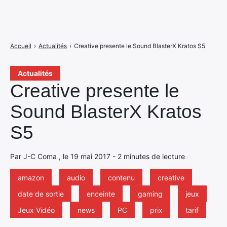
Accueil
›
Actualités
›
Creative presente le Sound BlasterX Kratos S5
Actualités
Creative presente le
Sound BlasterX Kratos
S5
Par J-C Coma , le 19 mai 2017 - 2 minutes de lecture
amazon
audio
contenu
creative
date de sortie
enceinte
gaming
jeux
Jeux Vidéo
news
PC
prix
tarif