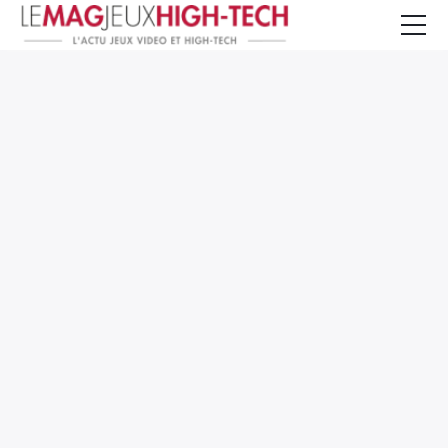
Jeux Vidéo
PC et Hardware
Smartphone et Tablettes
High-Tech
Mangas et Comics
TV, cinéma
Test