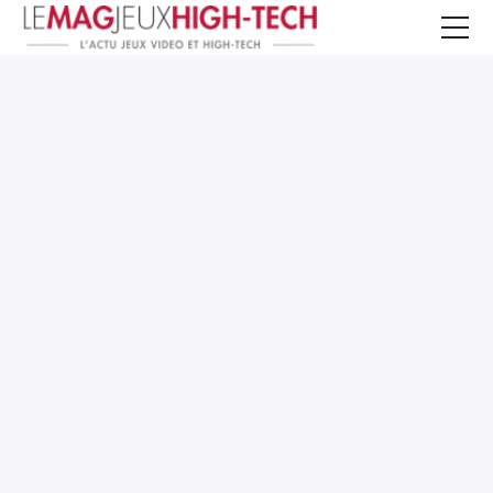
Jeux Vidéo
PC et Hardware
Smartphone et Tablettes
High-Tech
Mangas et Comics
TV, cinéma
Test