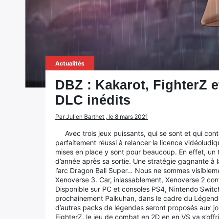
Actualités
DBZ : Kakarot, FighterZ e
DLC inédits
Par Julien Barthet , le 8 mars 2021
Avec trois jeux puissants, qui se sont et qui c
parfaitement réussi à relancer la licence vidéolud
mises en place y sont pour beaucoup. En effet, un 
d’année après sa sortie. Une stratégie gagnante à 
l’arc Dragon Ball Super… Nous ne sommes visibleme
Xenoverse 3. Car, inlassablement, Xenoverse 2 cont
Disponible sur PC et consoles PS4, Nintendo Switch
prochainement Paikuhan, dans le cadre du Légenda
d’autres packs de légendes seront proposés aux jou
FighterZ, le jeu de combat en 2D en en VS va s’off