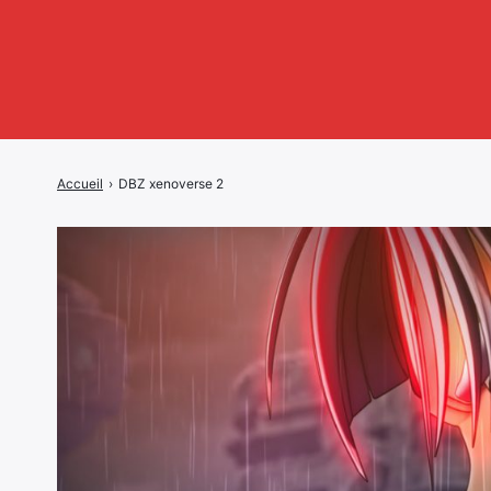
Accueil
›
DBZ xenoverse 2