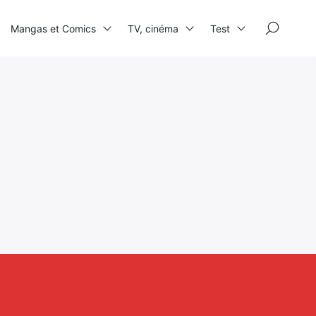
×
Mangas et Comics
TV, cinéma
Test