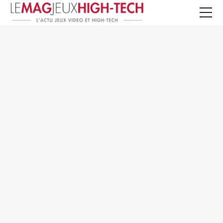
Jeux Vidéo
PC et Hardware
Smartphone et Tablettes
High-Tech
Mangas et Comics
TV, cinéma
Test