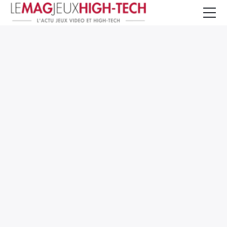
Jeux Vidéo
PC et Hardware
Smartphone et Tablettes
High-Tech
Mangas et Comics
TV, cinéma
Test