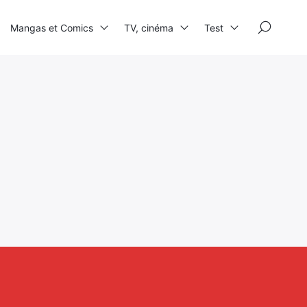
×
Mangas et Comics
TV, cinéma
Test