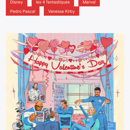
Disney
les 4 fantastiques
Marvel
Pedro Pascal
Vanessa Kirby