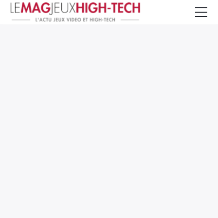
Jeux Vidéo
PC et Hardware
Smartphone et Tablettes
High-Tech
Mangas et Comics
TV, cinéma
Test