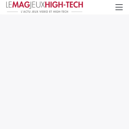
Jeux Vidéo
PC et Hardware
Smartphone et Tablettes
High-Tech
Mangas et Comics
TV, cinéma
Test