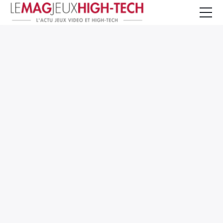
Jeux Vidéo
PC et Hardware
Smartphone et Tablettes
High-Tech
Mangas et Comics
TV, cinéma
Test