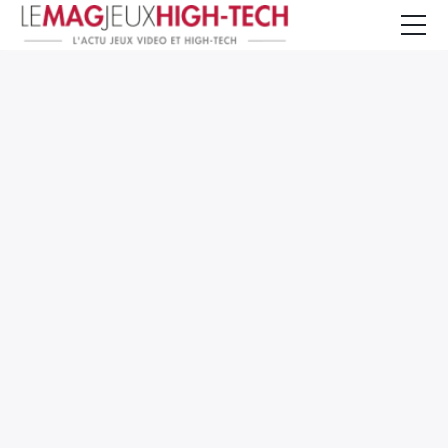
Jeux Vidéo
PC et Hardware
Smartphone et Tablettes
High-Tech
Mangas et Comics
TV, cinéma
Test