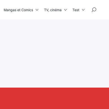
×
Mangas et Comics
TV, cinéma
Test