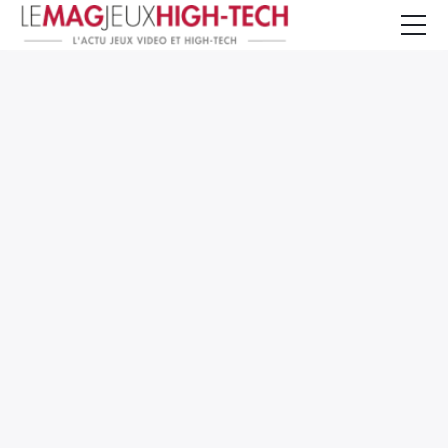
Jeux Vidéo
PC et Hardware
Smartphone et Tablettes
High-Tech
Mangas et Comics
TV, cinéma
Test