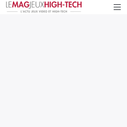
Jeux Vidéo
PC et Hardware
Smartphone et Tablettes
High-Tech
Mangas et Comics
TV, cinéma
Test