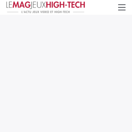
Jeux Vidéo
PC et Hardware
Smartphone et Tablettes
High-Tech
Mangas et Comics
TV, cinéma
Test