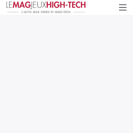
Jeux Vidéo
PC et Hardware
Smartphone et Tablettes
High-Tech
Mangas et Comics
TV, cinéma
Test